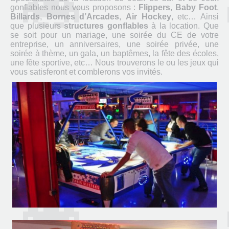
gonflables nous vous proposons :
Flippers
,
Baby Foot
,
Billards
,
Bornes d’Arcades
,
Air Hockey
, etc… Ainsi
que plusieurs
structures gonflables
à la location. Que
se soit pour un mariage, une soirée du CE de votre
entreprise, un anniversaires, une soirée privée, une
soirée à thème, un gala, un baptêmes, la fête des écoles,
une fête sportive, etc… Nous trouverons le ou les jeux qui
vous satisferont et comblerons vos invités.