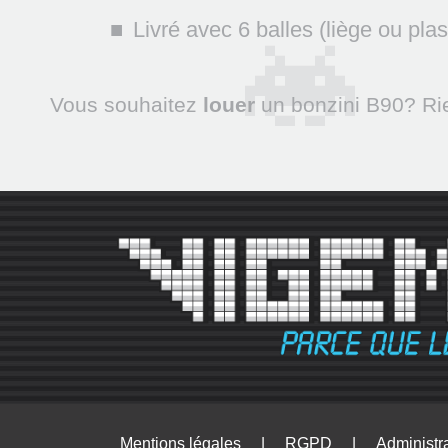
Livré avec 6 balles (liège ou plas
Vous souhaitez
louer
un bonzini B90? Rie
|
|
Mentions légales
RGPD
Administr