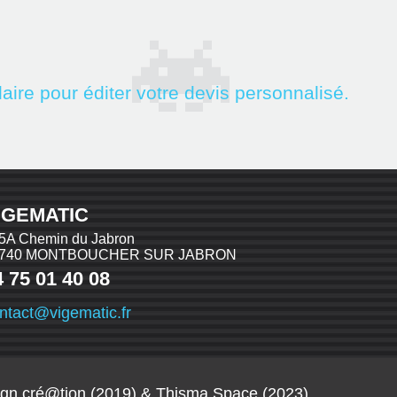
aire pour éditer votre devis personnalisé.
IGEMATIC
5A Chemin du Jabron
6740 MONTBOUCHER SUR JABRON
4 75 01 40 08
ntact@vigematic.fr
gn cré@tion (2019)
& Thisma.Space (2023)