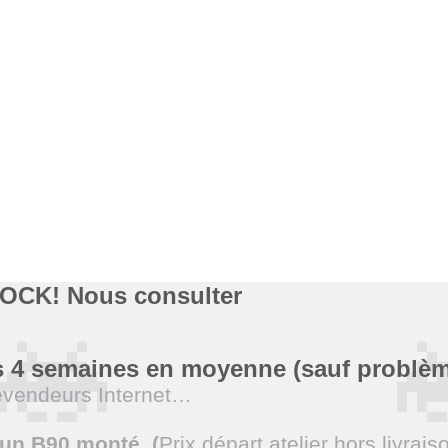
CK! Nous consulter
ous 4 semaines en moyenne (sauf problè
evendeurs Internet…
 un B90 monté (
Prix départ atelier hors livrais