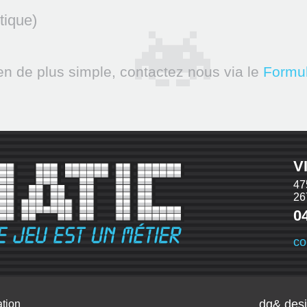
tique)
n de plus simple, contactez nous via le
Formul
V
47
2
0
co
dg& desi
ation